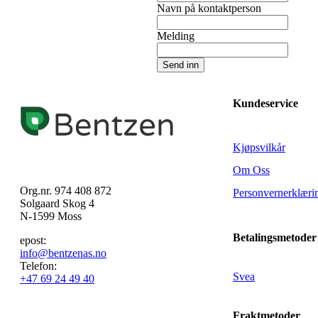
Navn på kontaktperson
Melding
Send inn
Kundeservice
Kjøpsvilkår
Om Oss
Org.nr. 974 408 872
Personvernerklæri
Solgaard Skog 4
N-1599 Moss
Betalingsmetoder
epost:
info@bentzenas.no
Telefon:
Svea
+47 69 24 49 40
Fraktmetoder