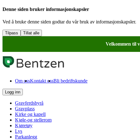
Denne siden bruker informasjonskapsler
Ved å bruke denne siden godtar du vår bruk av informasjonskapsler.
Tilpass
Tillat alle
Velkommen til v
Om oss
Kontakt oss
Bli bedriftskunde
Logg inn
Gravferdsbyrå
Gravplass
Kirke og kapell
Kjøle-og stellerom
Kjøretøy
Lys
Parkanlegg