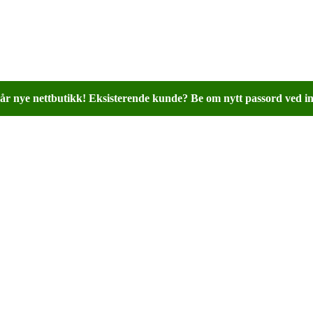
år nye nettbutikk! Eksisterende kunde? Be om nytt passord ved in