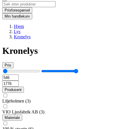
Prisforespørsel
Min handlekurv
Hjem
Lys
Kronelys
Kronelys
Pris
Produsent
Liljeholmen
(3)
VIO Ljusfabrik AB
(3)
Materiale
100 % stearin
(6)