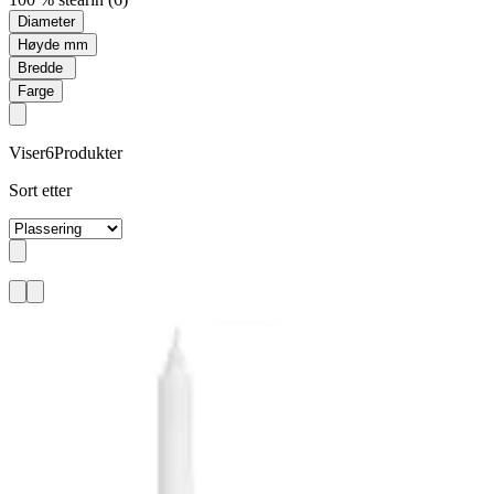
Diameter
Høyde mm
Bredde
Farge
Viser
6
Produkter
Sort etter