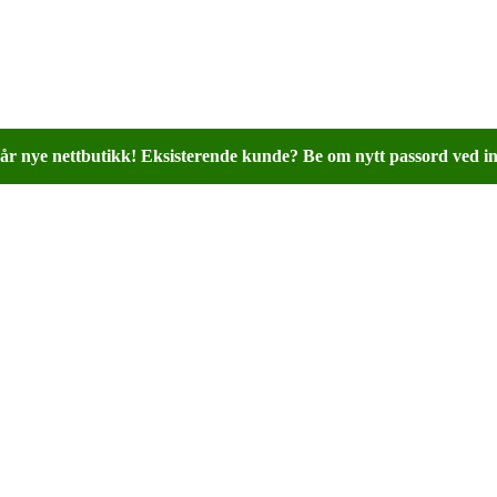
år nye nettbutikk! Eksisterende kunde? Be om nytt passord ved in