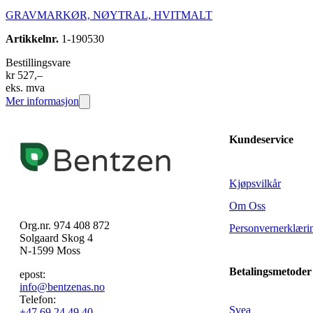
GRAVMARKØR, NØYTRAL, HVITMALT
Artikkelnr.
1-190530
Bestillingsvare
kr 527,–
eks. mva
Mer informasjon
Kundeservice
Kjøpsvilkår
Om Oss
Org.nr. 974 408 872
Personvernerklæri
Solgaard Skog 4
N-1599 Moss
Betalingsmetoder
epost:
info@bentzenas.no
Telefon:
Svea
+47 69 24 49 40