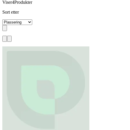
Viser
4
Produkter
Sort etter