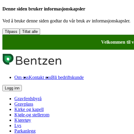
Denne siden bruker informasjonskapsler
Ved å bruke denne siden godtar du vår bruk av informasjonskapsler.
Tilpass
Tillat alle
Velkommen til v
Om oss
Kontakt oss
Bli bedriftskunde
Logg inn
Gravferdsbyrå
Gravplass
Kirke og kapell
Kjøle-og stellerom
Kjøretøy
Lys
Parkanlegg