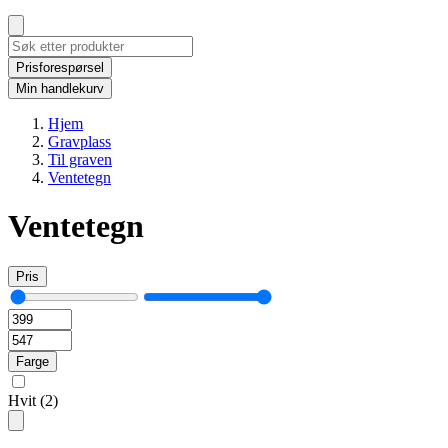
Prisforespørsel
Min handlekurv
Hjem
Gravplass
Til graven
Ventetegn
Ventetegn
Pris
Farge
Hvit
(2)