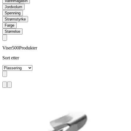
Vannmagasin
Jordvolum
Spenning
Strømstyrke
Farge
Størrelse
Viser
500
Produkter
Sort etter