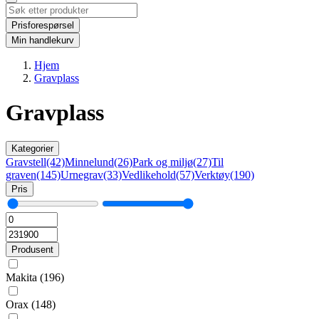
Prisforespørsel
Min handlekurv
Hjem
Gravplass
Gravplass
Kategorier
Gravstell
(42)
Minnelund
(26)
Park og miljø
(27)
Til
graven
(145)
Urnegrav
(33)
Vedlikehold
(57)
Verktøy
(190)
Pris
Produsent
Makita
(196)
Orax
(148)