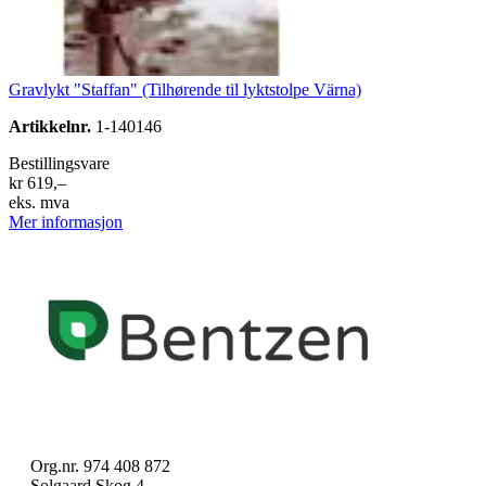
Gravlykt "Staffan" (Tilhørende til lyktstolpe Värna)
Artikkelnr.
1-140146
Bestillingsvare
kr 619,–
eks. mva
Mer informasjon
Org.nr. 974 408 872
Solgaard Skog 4