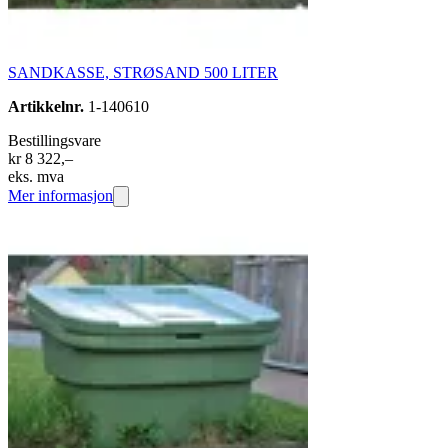
SANDKASSE, STRØSAND 500 LITER
Artikkelnr.
1-140610
Bestillingsvare
kr 8 322,–
eks. mva
Mer informasjon