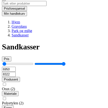
Prisforespørsel
Min handlekurv
Hjem
Gravplass
Park og miljø
Sandkasser
Sandkasser
Pris
Produsent
Orax
(2)
Materiale
Polyetylen
(2)
Farge