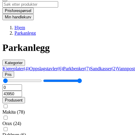
Prisforespørsel
Min handlekurv
Hjem
Parkanlegg
Parkanlegg
Kategorier
Kjøreplater
(4)
Oppslagstavler
(6)
Parkbenker
(7)
Sandkasser
(2)
Vannpost
Pris
Produsent
Makita
(78)
Orax
(24)
Dahlrum
(6)