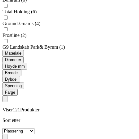
Total Holding
(6)
Ground-Guards
(4)
Frostline
(2)
G9 Landskab Park& Byrum
(1)
Materiale
Diameter
Høyde mm
Bredde
Dybde
Spenning
Farge
Viser
121
Produkter
Sort etter