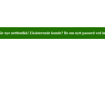
år nye nettbutikk! Eksisterende kunde? Be om nytt passord ved in