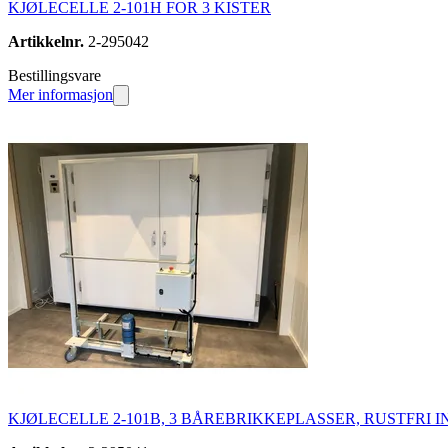
KJØLECELLE 2-101H FOR 3 KISTER
Artikkelnr.
2-295042
Bestillingsvare
Mer informasjon
KJØLECELLE 2-101B, 3 BÅREBRIKKEPLASSER, RUSTFRI 