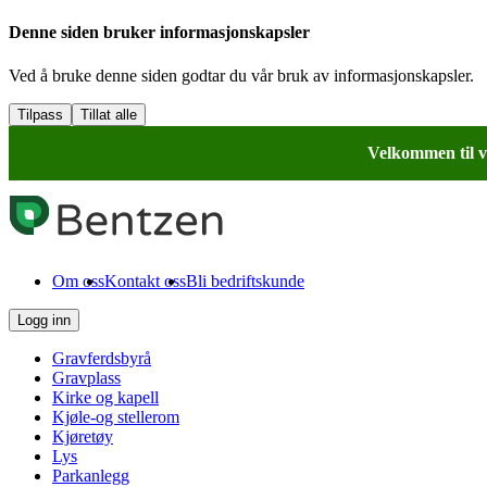
Denne siden bruker informasjonskapsler
Ved å bruke denne siden godtar du vår bruk av informasjonskapsler.
Tilpass
Tillat alle
Velkommen til v
Om oss
Kontakt oss
Bli bedriftskunde
Logg inn
Gravferdsbyrå
Gravplass
Kirke og kapell
Kjøle-og stellerom
Kjøretøy
Lys
Parkanlegg