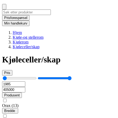
Prisforespørsel
Min handlekurv
Hjem
Kjøle-og stellerom
Kjølerom
Kjøleceller/skap
Kjøleceller/skap
Pris
Produsent
Orax
(13)
Bredde