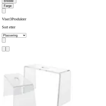
Bredde
Farge
Viser
3
Produkter
Sort etter