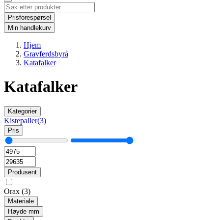
Prisforespørsel
Min handlekurv
Hjem
Gravferdsbyrå
Katafalker
Katafalker
Kategorier
Kistepaller
(3)
Pris
Produsent
Orax
(3)
Materiale
Høyde mm