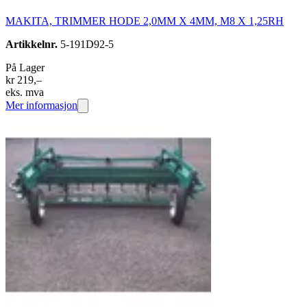
MAKITA, TRIMMER HODE 2,0MM X 4MM, M8 X 1,25RH
Artikkelnr.
5-191D92-5
På Lager
kr 219,–
eks. mva
Mer informasjon