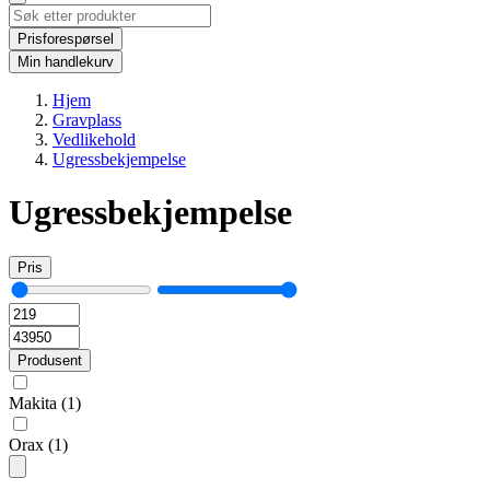
Prisforespørsel
Min handlekurv
Hjem
Gravplass
Vedlikehold
Ugressbekjempelse
Ugressbekjempelse
Pris
Produsent
Makita
(1)
Orax
(1)