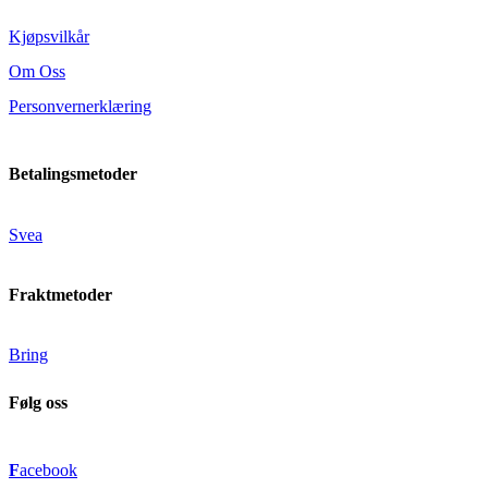
Kjøpsvilkår
Om Oss
Personvernerklæring
Betalingsmetoder
Svea
Fraktmetoder
Bring
Følg oss
F
acebook