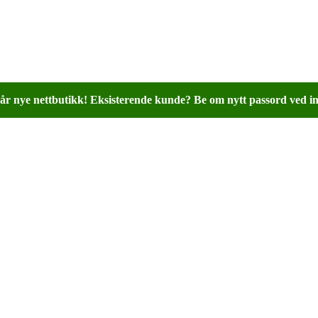
år nye nettbutikk! Eksisterende kunde? Be om nytt passord ved in