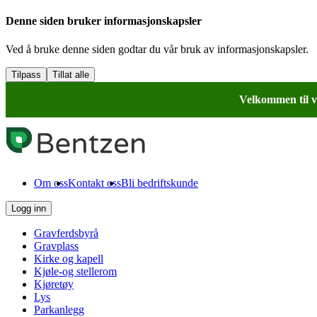
Denne siden bruker informasjonskapsler
Ved å bruke denne siden godtar du vår bruk av informasjonskapsler.
Tilpass
Tillat alle
Velkommen til v
Om oss
Kontakt oss
Bli bedriftskunde
Logg inn
Gravferdsbyrå
Gravplass
Kirke og kapell
Kjøle-og stellerom
Kjøretøy
Lys
Parkanlegg