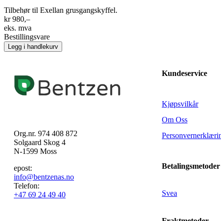
Tilbehør til Exellan grusgangskyffel.
kr 980,–
eks. mva
Bestillingsvare
Legg i handlekurv
Kundeservice
Kjøpsvilkår
Om Oss
Org.nr. 974 408 872
Personvernerklæri
Solgaard Skog 4
N-1599 Moss
Betalingsmetoder
epost:
info@bentzenas.no
Telefon:
Svea
+47 69 24 49 40
Fraktmetoder