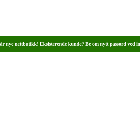
år nye nettbutikk! Eksisterende kunde? Be om nytt passord ved in