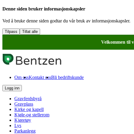
Denne siden bruker informasjonskapsler
Ved å bruke denne siden godtar du vår bruk av informasjonskapsler.
Tilpass
Tillat alle
Velkommen til v
Om oss
Kontakt oss
Bli bedriftskunde
Logg inn
Gravferdsbyrå
Gravplass
Kirke og kapell
Kjøle-og stellerom
Kjøretøy
Lys
Parkanlegg