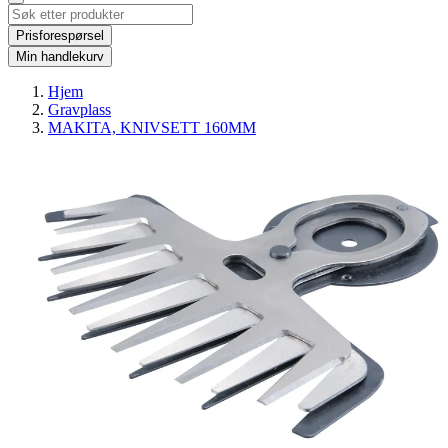
Prisforespørsel
Min handlekurv
Hjem
Gravplass
MAKITA, KNIVSETT 160MM