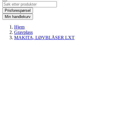
Prisforespørsel
Min handlekurv
Hjem
Gravplass
MAKITA, LØVBLÅSER LXT