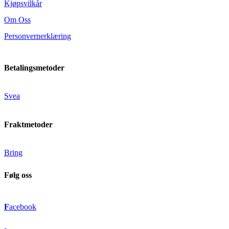
Kjøpsvilkår
Om Oss
Personvernerklæring
Betalingsmetoder
Svea
Fraktmetoder
Bring
Følg oss
F
acebook