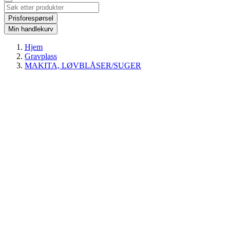
Prisforespørsel
Min handlekurv
Hjem
Gravplass
MAKITA, LØVBLÅSER/SUGER