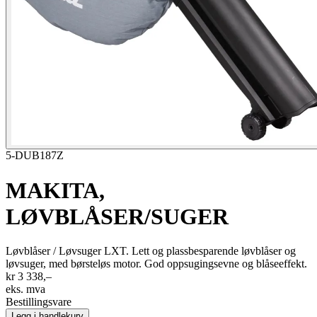
5-DUB187Z
MAKITA,
LØVBLÅSER/SUGER
Løvblåser / Løvsuger LXT. Lett og plassbesparende løvblåser og
løvsuger, med børsteløs motor. God oppsugingsevne og blåseeffekt.
kr 3 338,–
eks. mva
Bestillingsvare
Legg i handlekurv