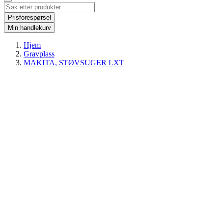
Prisforespørsel
Min handlekurv
Hjem
Gravplass
MAKITA, STØVSUGER LXT