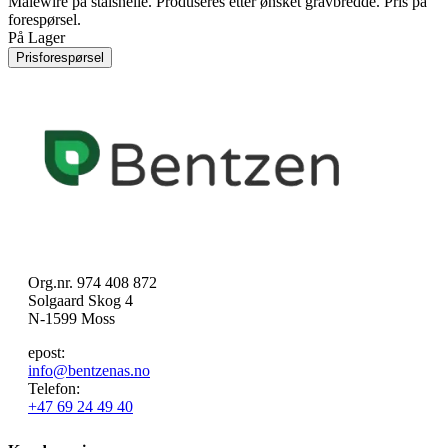
Målewire på stålsnelle. Produseres etter ønsket gravbredde. Pris på
forespørsel.
På Lager
Prisforespørsel
Org.nr. 974 408 872
Solgaard Skog 4
N-1599 Moss
epost:
info@bentzenas.no
Telefon:
+47 69 24 49 40