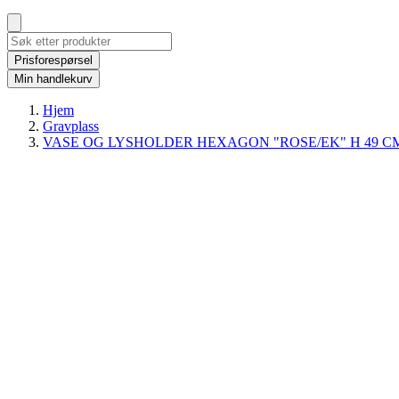
Prisforespørsel
Min handlekurv
Hjem
Gravplass
VASE OG LYSHOLDER HEXAGON "ROSE/EK" H 49 C