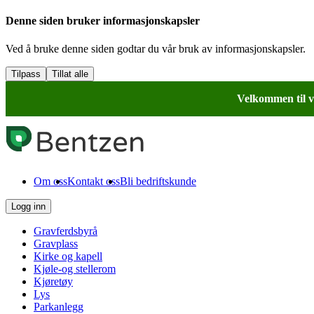
Denne siden bruker informasjonskapsler
Ved å bruke denne siden godtar du vår bruk av informasjonskapsler.
Tilpass
Tillat alle
Velkommen til v
Om oss
Kontakt oss
Bli bedriftskunde
Logg inn
Gravferdsbyrå
Gravplass
Kirke og kapell
Kjøle-og stellerom
Kjøretøy
Lys
Parkanlegg