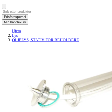
Prisforespørsel
Min handlekurv
Hjem
Lys
OLJELYS, STATIV FOR BEHOLDERE