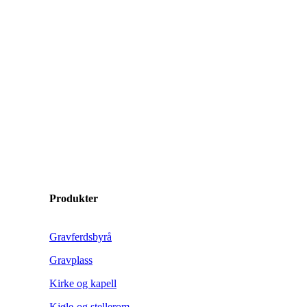
Produkter
Gravferdsbyrå
Gravplass
Kirke og kapell
Kjøle-og stellerom