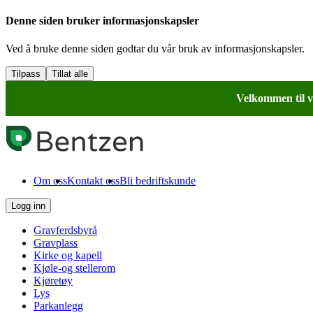
Denne siden bruker informasjonskapsler
Ved å bruke denne siden godtar du vår bruk av informasjonskapsler.
Tilpass
Tillat alle
Velkommen til v
Om oss
Kontakt oss
Bli bedriftskunde
Logg inn
Gravferdsbyrå
Gravplass
Kirke og kapell
Kjøle-og stellerom
Kjøretøy
Lys
Parkanlegg