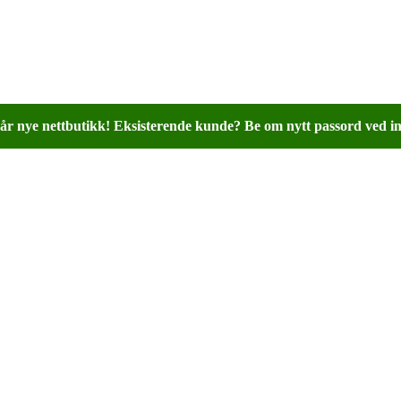
år nye nettbutikk! Eksisterende kunde? Be om nytt passord ved in