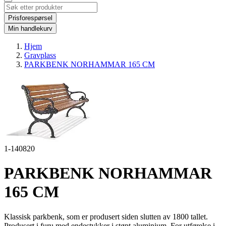
Prisforespørsel
Min handlekurv
Hjem
Gravplass
PARKBENK NORHAMMAR 165 CM
1-140820
PARKBENK NORHAMMAR
165 CM
Klassisk parkbenk, som er produsert siden slutten av 1800 tallet.
Produsert i furu med endestykker i støpt aluminium. For utførelse i