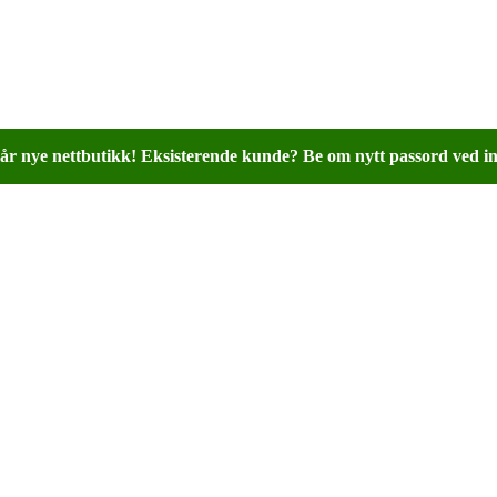
år nye nettbutikk! Eksisterende kunde? Be om nytt passord ved in