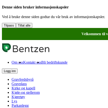
Denne siden bruker informasjonskapsler
Ved å bruke denne siden godtar du vår bruk av informasjonskapsler.
Tilpass
Tillat alle
Velkommen til v
Om oss
Kontakt oss
Bli bedriftskunde
Logg inn
Gravferdsbyrå
Gravplass
Kirke og kapell
Kjøle-og stellerom
Kjøretøy
Lys
Parkanlegg