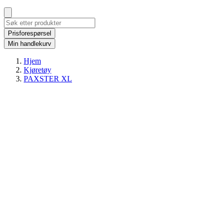
Prisforespørsel
Min handlekurv
Hjem
Kjøretøy
PAXSTER XL