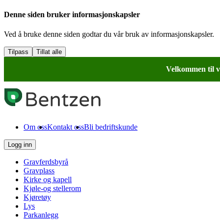
Denne siden bruker informasjonskapsler
Ved å bruke denne siden godtar du vår bruk av informasjonskapsler.
Tilpass
Tillat alle
Velkommen til v
Om oss
Kontakt oss
Bli bedriftskunde
Logg inn
Gravferdsbyrå
Gravplass
Kirke og kapell
Kjøle-og stellerom
Kjøretøy
Lys
Parkanlegg