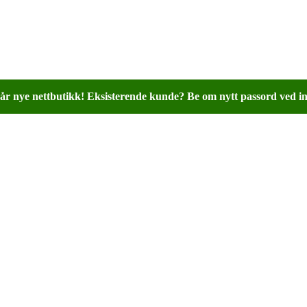
år nye nettbutikk! Eksisterende kunde? Be om nytt passord ved in