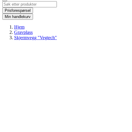
Prisforespørsel
Min handlekurv
Hjem
Gravplass
Skjermvegg "Vegtech"