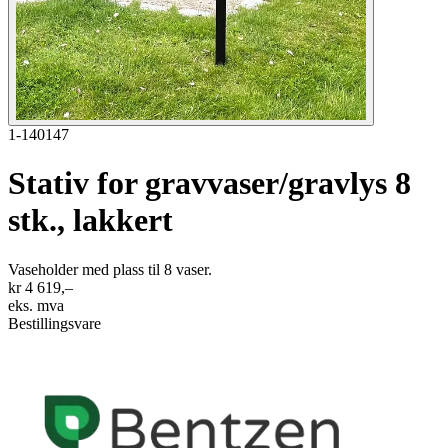
1-140147
Stativ for gravvaser/gravlys 8
stk., lakkert
Vaseholder med plass til 8 vaser.
kr 4 619,–
eks. mva
Bestillingsvare