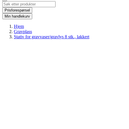
Prisforespørsel
Min handlekurv
Hjem
Gravplass
Stativ for gravvaser/gravlys 8 stk., lakkert