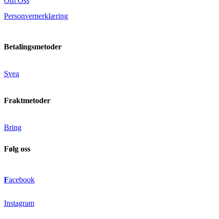
Om Oss
Personvernerklæring
Betalingsmetoder
Svea
Fraktmetoder
Bring
Følg oss
F
acebook
Instagram