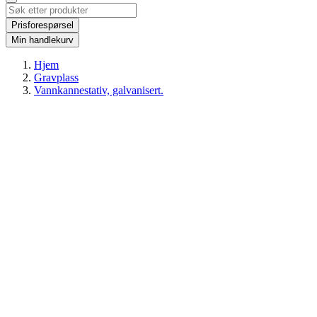
Prisforespørsel
Min handlekurv
Hjem
Gravplass
Vannkannestativ, galvanisert.